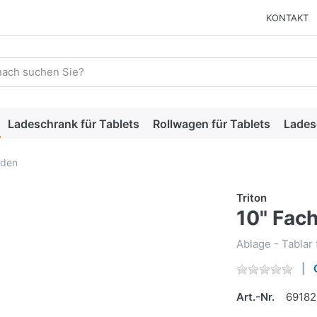
KONTAKT
 einen Suchbegriff ein. Während Sie tippen, erscheinen automat
Ladeschrank für Tablets
Rollwagen für Tablets
Lades
oden
Triton
10" Fac
Ablage - Tablar 
Art.-Nr.
69182