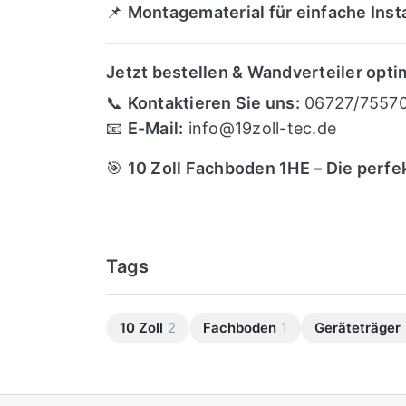
📌
Montagematerial für einfache Insta
Jetzt bestellen & Wandverteiler opti
📞
Kontaktieren Sie uns:
06727/7557
📧
E-Mail:
info
@19zoll
-tec.de
🎯
10 Zoll Fachboden 1HE – Die perfe
Tags
10 Zoll
2
Fachboden
1
Geräteträger