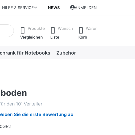
HILFE & SERVICE
NEWS
ANMELDEN
isch erste Ergebnisse. Drücken Sie die Eingabetaste, um alle 
Produkte
Wunsch
Waren
Vergleichen
Liste
Korb
chrank für Notebooks
Zubehör
hboden
für den 10" Verteiler
Geben Sie die erste Bewertung ab
0GR.1