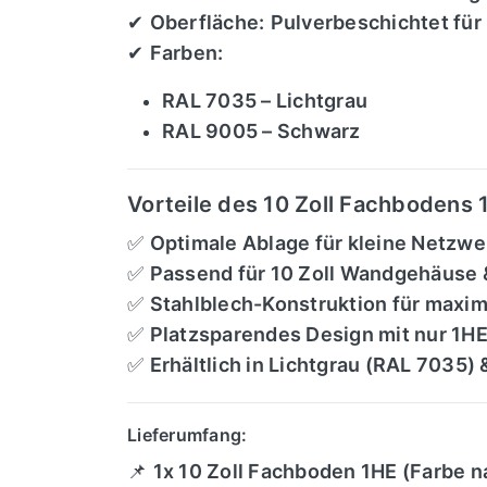
✔
Oberfläche:
Pulverbeschichtet für
✔
Farben:
RAL 7035 – Lichtgrau
RAL 9005 – Schwarz
Vorteile des 10 Zoll Fachbodens 
✅
Optimale Ablage für kleine Netzwe
✅
Passend für 10 Zoll Wandgehäuse 
✅
Stahlblech-Konstruktion für maxima
✅
Platzsparendes Design mit nur 1H
✅
Erhältlich in Lichtgrau (RAL 7035
Lieferumfang:
📌
1x 10 Zoll Fachboden 1HE (Farbe n