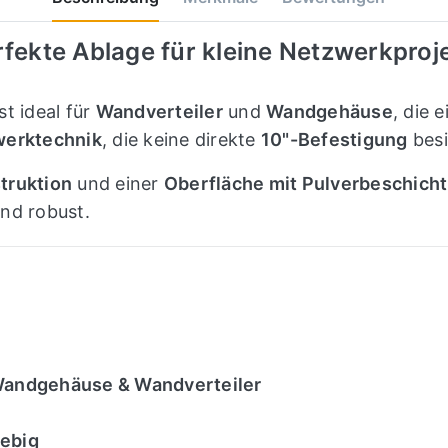
rfekte Ablage für kleine Netzwerkproj
st ideal für
Wandverteiler
und
Wandgehäuse
, die 
erktechnik
, die keine direkte
10"-Befestigung
besi
truktion
und einer
Oberfläche mit Pulverbeschich
und robust.
Wandgehäuse & Wandverteiler
lebig