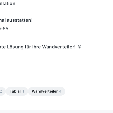
llation
mal ausstatten!
0-55
kte Lösung für Ihre Wandverteiler!
🎯
2
Tablar
1
Wandverteiler
4