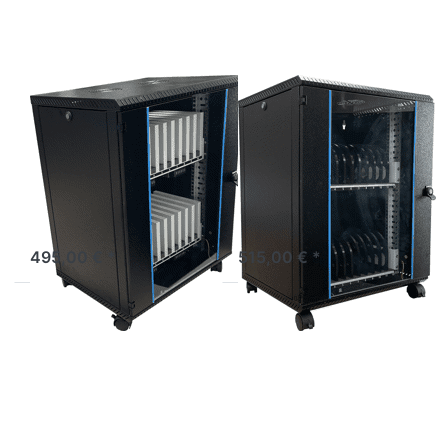
Tablet-
Tablet-
Rollwagen
Rollwagen
für 20
für 24
Geräte
Geräte
Schwarzer
Schwarzer
Tablet-
Tablet-
Rollwagen für
Rollwagen für 24
20 Geräte
Geräte
Sichere Aufbewahrung für
Sichere Aufbewahrung für
20 IT-Geräte
24 IT-Geräte
495,00 € *
515,00 € *
Drücken Sie
Drücken
ENTER für
Sie ENTER
mehr
für mehr
Optionen zu
Optionen
Ladeschrank
zu Tablet
auf Rollen
Ladewagen
mit 32
für 60
Stationen
Geräte