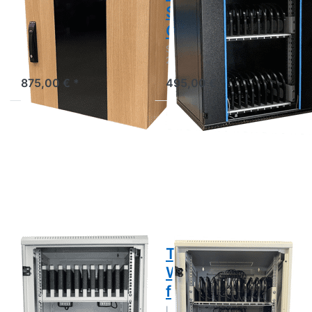
als Ladeschrank
Schrank für 24
im Holzdesign
Geräte
Wandschrank für 24 Tablets
Sichere Aufbewahrung für
im Bürodesign
24 IT-Geräte
875,00 € *
495,00 € *
Drücken
Drücken Sie
Sie
ENTER für
ENTER
mehr
für mehr
Optionen zu
Optionen
Tablet
zu Tablet
Wandschrank
Schrank
für 36
für 30
Geräte
Tablets
Tablet Schrank
Tablet
für 30 Tablets
Wandschrank
für 36 Geräte
Sichere Aufbewahrung für
30 Smartphones und Tablet
Ladeschrank für iPads und