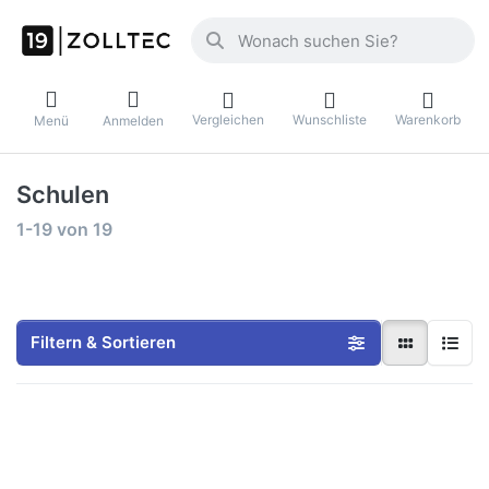
Geben Sie einen Suchbegriff ein. Währ
Vergleichen
Wunschliste
Warenkorb
Menü
Anmelden
Schulen
Suchergebnisse:
1-19
von
19
Filtern & Sortieren
Drücken
Drücken
Sie
Sie
ENTER
ENTER
für mehr
für mehr