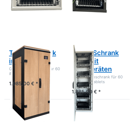
Sie
ENTER für
ENTER für
mehr
mehr
Optionen zu
Optionen
Tablet
zu Tablet
Schrank
Schrank
Maxi mit
im
Ladegeräten
Holzdekor
Tablet Schrank
Tablet Schrank
im Holzdekor
Maxi mit
Ladegeräten
Großer Ladeschrank für 60
iPads und Tablets
Großer Ladeschrank für 60
iPads und Tablets
1.985,00 € *
1.885,00 € *
Drücken
Drücken
Sie ENTER
Sie ENTER
für mehr
für mehr
Optionen
Optionen
zu
zu
Schwarzer
Schwarzer