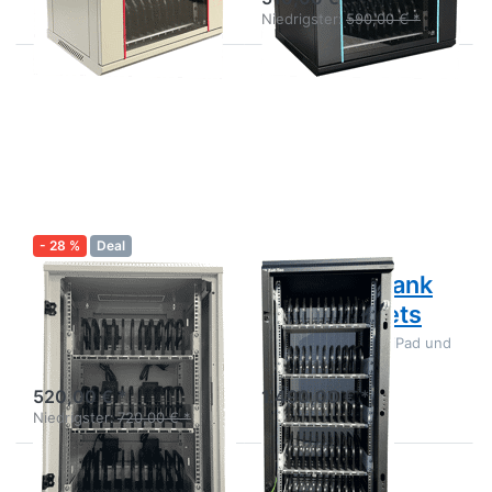
Niedrigster:
590,00 € *
Drücken Sie
Drücken
ENTER für
Sie
mehr
ENTER
Optionen zu
für mehr
Tablet
Optionen
Wandschrank
zu Tablet
Schrank
für 60
Tablets
- 28 %
Deal
Tablet
Tablet Schrank
Wandschrank
für 60 Tablets
Komplettausstattung
Aufbewahrung für iPad und
Ladeschrank für 36 Geräte
Tablet
520,00 € *
1.490,00 € *
Niedrigster:
720,00 € *
Drücken
Drücken Sie