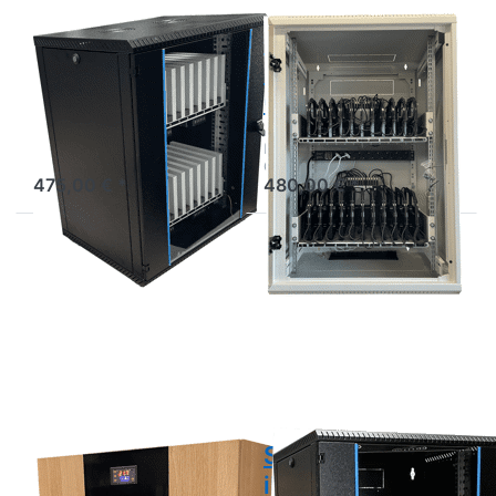
Schwarzer
iPad/Tablet-
Tablet-Schrank
Schrank für 24
für 20 Geräte
Geräte
Sichere Aufbewahrung für
Aufbewahrung und
20 IT-Geräte
Ladeschrank für 24 IT-
Geräte
475,00 € *
480,00 € *
Drücken Sie
Drücken Sie
ENTER für
ENTER für
mehr
mehr
Optionen zu
Optionen zu
Tablet
Schwarzer
Wandschrank
iPad/Tablet-
als
Schrank für
Ladeschrank
24 Geräte
im
Holzdesign
Tablet
Schwarzer
Wandschrank
iPad/Tablet-