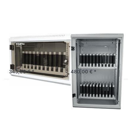
Optionen
Optionen
zu
zu Tablet
Tablet-
Schrank
Schrank
für 20
"Mini"
Tablets
Tablet-Schrank
Tablet Schrank
"Mini"
für 20 Tablets
Kleiner Wandschrank für
Sichere Aufbewahrung für
iPad und Tablet
20 Smartphones und Tablet
´s
345,00 € *
480,00 € *
Drücken
Drücken Sie
Sie ENTER
ENTER für
für mehr
mehr
Optionen
Optionen zu
zu
iPad/Tablet-
Schwarzer
Schrank für
Tablet-
24 Geräte
Schrank
für 20
Geräte