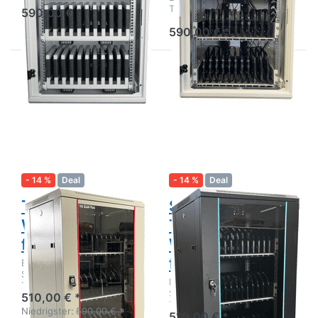
´s
Tablets
590,00 € *
590,00 € *
Drücken Sie
Drücken Sie
ENTER für
ENTER für
mehr
mehr
Optionen zu
Optionen zu
Tablet-
Schwarzer
Wandschrank
Tablet-
für 36
Wandschrank
Geräte
für 36
Geräte
- 14 %
Deal
- 14 %
Deal
Tablet-
Schwarzer
Wandschrank
Tablet-
für 36 Geräte
Wandschrank
für 36 Geräte
Einzelstück abschließbarer
Schrank für iPads und
Einzelstück! Abschließbarer
Tablets
Schrank für iPads und
510,00 € *
Tablets
Niedrigster:
590,00 € *
510,00 € *