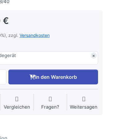
8/40
 €
9%), zzgl.
Versandkosten
degerät
×
In den Warenkorb
Vergleichen
Fragen?
Weitersagen
ion