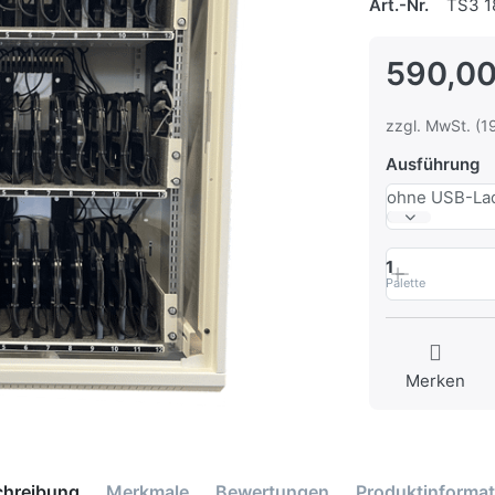
Art.-Nr.
TS3 1
590,00
zzgl. MwSt. (1
Ausführung
ohne USB-La
1
Palette
Merken
chreibung
Merkmale
Bewertungen
Produktinformat