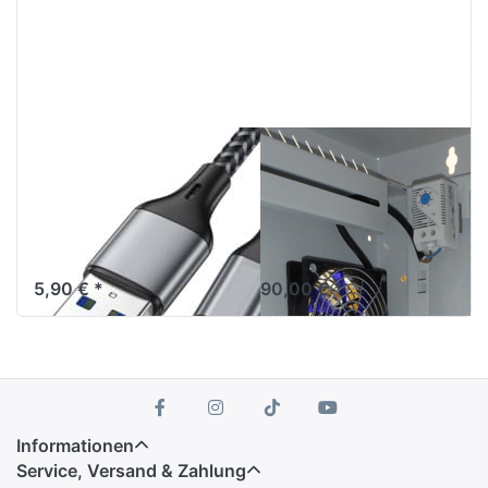
USB-A auf C
Gegen
Daten- und
Wärmestau im
Ladekabel
Tablet-Schrank
USB Typ-A-Stecker auf Typ-
gesteuerter Silent-Lüfter
C-Stecker, 1m Kabel
5,90 € *
90,00 € *
Informationen
Service, Versand & Zahlung