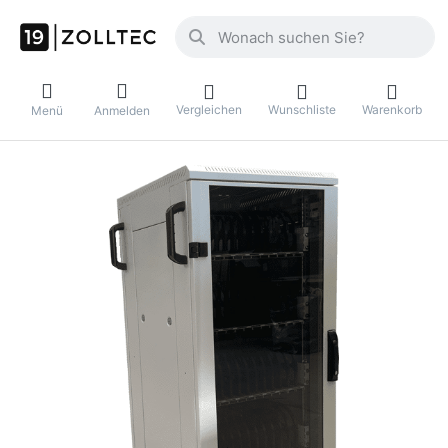
Geben Sie einen Suchbegriff ein. Währ
Vergleichen
Wunschliste
Warenkorb
Menü
Anmelden