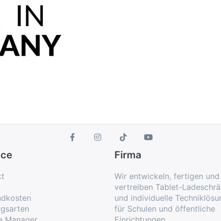
ice
Firma
kt
Wir entwickeln, fertigen und
vertreiben Tablet-Ladeschr
ndkosten
und individuelle Techniklös
ngsarten
für Schulen und öffentliche
e Manager
Einrichtungen