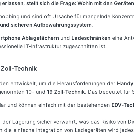
lassen, stellt sich die Frage: Wohin mit den Geräte
bbing und sind oft Ursache für mangelnde Konzentrat
n und sicheren Aufbewahrungssystem
.
rtphone Ablagefächern
und
Ladeschränken
eine Antw
sionelle IT-Infrastruktur zugeschnitten ist.
 Zoll-Technik
en entwickelt, um die Herausforderungen der
Handy
 genormten 10- und
19 Zoll-Technik
. Das bedeutet für 
lar und können einfach mit der bestehenden
EDV-Tec
 der Lagerung sicher verwahrt, was das Risiko von Di
 die einfache Integration von Ladegeräten wird jede