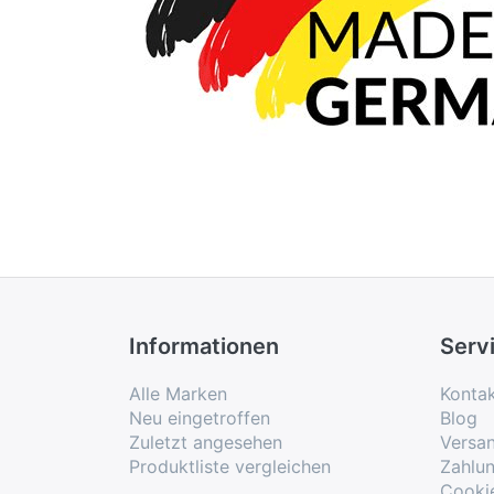
Informationen
Serv
Alle Marken
Konta
Neu eingetroffen
Blog
Zuletzt angesehen
Versa
Produktliste vergleichen
Zahlu
Cooki