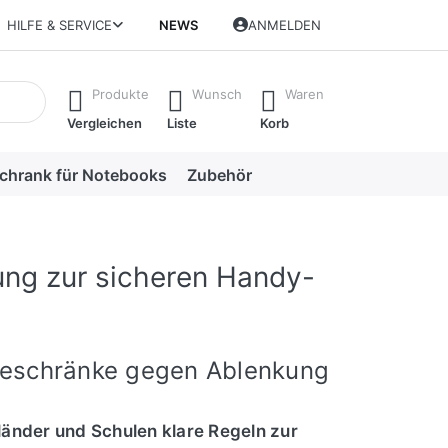
HILFE & SERVICE
NEWS
ANMELDEN
isch erste Ergebnisse. Drücken Sie die Eingabetaste, um alle 
Produkte
Wunsch
Waren
Vergleichen
Liste
Korb
chrank für Notebooks
Zubehör
sung zur sicheren Handy-
Ladeschränke gegen Ablenkung
länder und Schulen klare Regeln zur