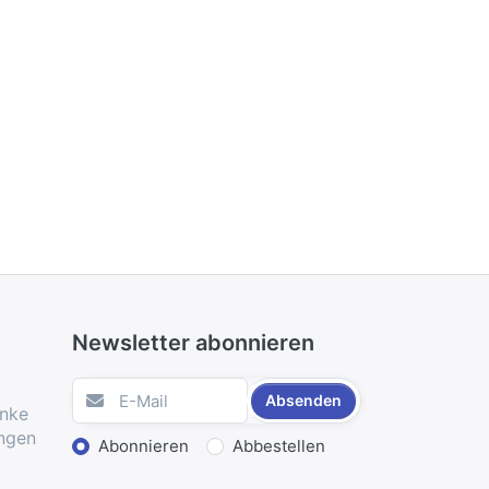
Newsletter abonnieren
Absenden
änke
ungen
Aktion wählen
Abonnieren
Abbestellen