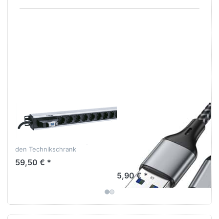
12-fach Schuko
USB-A auf C
Stromversorgung
Daten- und
Ladekabel
Sichere Stromverteilung für
den Technikschrank
USB Typ-A-Stecker auf Typ-
59,50 € *
C-Stecker, 1m Kabel
5,90 € *