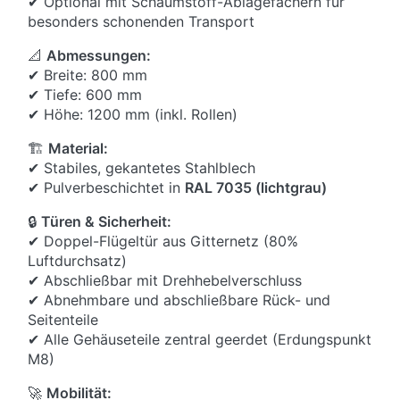
✔ Optional mit Schaumstoff-Ablagefächern für
besonders schonenden Transport
📐
Abmessungen:
✔ Breite: 800 mm
✔ Tiefe: 600 mm
✔ Höhe: 1200 mm (inkl. Rollen)
🏗
Material:
✔ Stabiles, gekantetes Stahlblech
✔ Pulverbeschichtet in
RAL 7035 (lichtgrau)
🔒
Türen & Sicherheit:
✔ Doppel-Flügeltür aus Gitternetz (80%
Luftdurchsatz)
✔ Abschließbar mit Drehhebelverschluss
✔ Abnehmbare und abschließbare Rück- und
Seitenteile
✔ Alle Gehäuseteile zentral geerdet (Erdungspunkt
M8)
🚀
Mobilität: