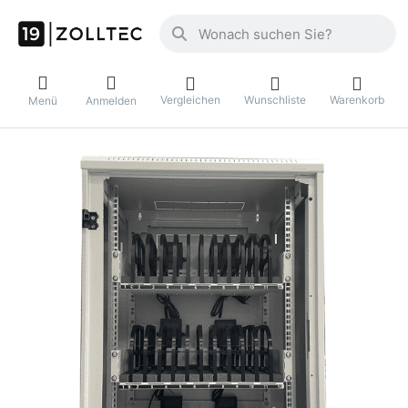
Geben Sie einen Suchbegriff ein. Währ
Vergleichen
Wunschliste
Warenkorb
Menü
Anmelden