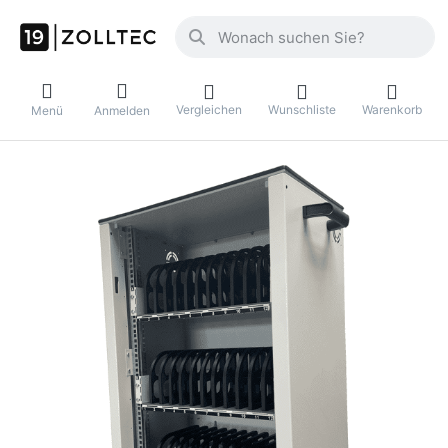
Geben Sie einen Suchbegriff ein. Währ
Vergleichen
Wunschliste
Warenkorb
Menü
Anmelden