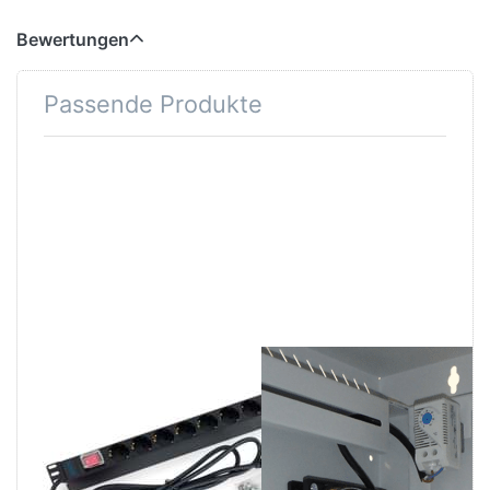
Bewertungen
Passende Produkte
19 Zoll
Gegen
Steckdosenleiste
Wärmestau im
8-fach Schuko
Tablet-Schrank
mit Schalter 16A
gesteuerter Silent-Lüfter